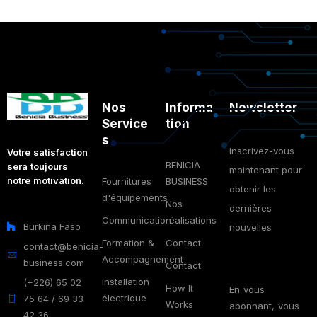
Nos
Informa
Newsletter
Service
tion
s
Inscrivez-vous
Votre satisfaction
BENICIA
sera toujours
maintenant pour
notre motivation.
Fournitures
BUSINESS
obtenir les
d'équipements
Nos
dernières
Communication
réalisations
Burkina Faso
nouvelles
Formation &
Contact
contact@benicia-
Accompagnement
business.com
Contact
Installation
(+226) 65 02
How It
En vous
électrique
75 64 / 69 33
Works
abonnant, vous
42 36