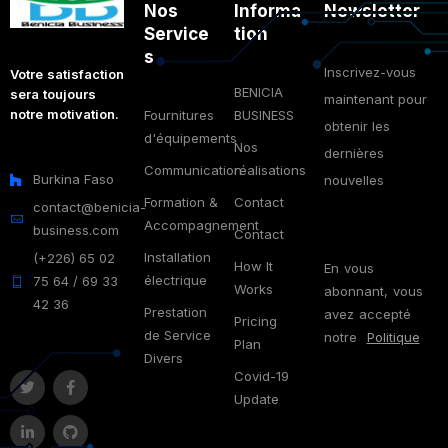
Nos
Informa
Newsletter
Service
tion
s
Inscrivez-vous
Votre satisfaction
BENICIA
sera toujours
maintenant pour
notre motivation.
Fournitures
BUSINESS
obtenir les
d'équipements
Nos
dernières
Communication
réalisations
Burkina Faso
nouvelles
Formation &
Contact
contact@benicia-
Accompagnement
business.com
Contact
Installation
(+226) 65 02
How It
En vous
électrique
75 64 / 69 33
Works
abonnant, vous
42 36
Prestation
avez accepté
Pricing
de Service
notre
Politique
Plan
Divers
Covid-19
Update