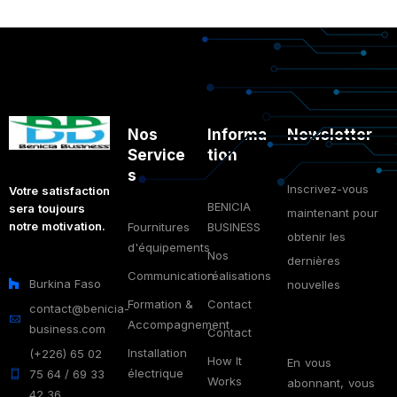
Nos
Informa
Newsletter
Service
tion
s
Inscrivez-vous
Votre satisfaction
BENICIA
sera toujours
maintenant pour
notre motivation.
Fournitures
BUSINESS
obtenir les
d'équipements
Nos
dernières
Communication
réalisations
Burkina Faso
nouvelles
Formation &
Contact
contact@benicia-
Accompagnement
business.com
Contact
Installation
(+226) 65 02
How It
En vous
électrique
75 64 / 69 33
Works
abonnant, vous
42 36